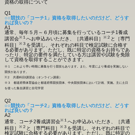
資格の取得について
Q1
○○競技の「コーチ1」資格を取得したいのだけど、どうす
れば良いの？
A1
通常、毎年５月～６月頃に募集を行っているコーチ1養成
※１
※２
講習会
へお申込みいただき、［共通科目］
と［専門
※３
科目］
を受講し、それぞれの科目で検定試験に合格す
る必要があります。ただし、既に特定の資格をお持ちであ
ったり、特定の要件を満たしている方は講習や試験を免除
して資格を取得することができます。
※１ これより早い時期に募集を行う競技もあります。また、年度により養成を実施しない
競技があります。
※２ 共通科目Ⅰ講習会（オンライン講座）
※３ 都道府県体育協会と都道府県競技団体、中央競技団体において計画、実施。主に土日
を使った集合講習と自宅学習
Q2
○○競技の「コーチ2」資格を取得したいのだけど、どうす
れば良いの？
A2
※１
通常、コーチ2
養成講習会
へお申込みいただき、［共通
※２
※３
科目］
と［専門科目］
を受講し、それぞれの科目で
検定試験に合格する必要があります。ただし、既に特定の