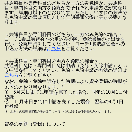
共通科目か専門科目のどちらか一方のみ免除か、共通科
目・専門科目の両方を免除かでそれぞれ申請方法が異なり
ます。詳細は以下のとおりです。ただし、いずれの方法で
も免除申請の際は原則として証明書類の提出等が必要とな
ります。
＜共通科目か専門科目のどちらか一方のみ免除の場合＞
コーチ1養成講習会への申込みの際、免除書類の提出等を
行い、免除申請をしてください。コーチ1養成講習会への
申込み方法の詳細は
こちら
をご覧ください。
＜共通科目・専門科目の両方を免除の場合＞
共通科目免除・専門科目免除申請（免除・免除申請）とい
う申請を行ってください。免除・免除申請の方法の詳細は
こちら
をご覧ください。
なお、免除・免除申請をした時期により資格登録の時期が
※
以下のとおり異なります。
① 5月末日までに申請を完了した場合、同年の10月1日付
登録
② 11月末日までに申請を完了した場合、翌年の4月1日
付登録
※「水泳」の指導員資格の場合は年に一度、①の10月1日付登録のみとなります。
資格の更新（登録）について