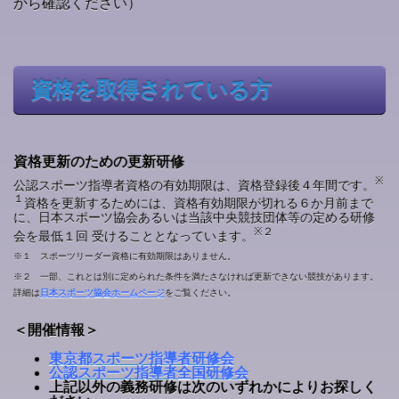
から確認ください）
資格を取得されている方
資格更新のための更新研修
※
公認スポーツ指導者資格の有効期限は、資格登録後４年間です。
１
資格を更新するためには、資格有効期限が切れる６か月前まで
に、日本スポーツ協会あるいは当該中央競技団体等の定める研修
※２
会を最低１回 受けることとなっています。
※１ スポーツリーダー資格に有効期限はありません。
※２ 一部、これとは別に定められた条件を満たさなければ更新できない競技があります。
詳細は
日本スポーツ協会ホームページ
をご覧ください。
＜開催情報＞
東京都スポーツ指導者研修会
公認スポーツ指導者全国研修会
上記以外の義務研修は次のいずれかによりお探しく