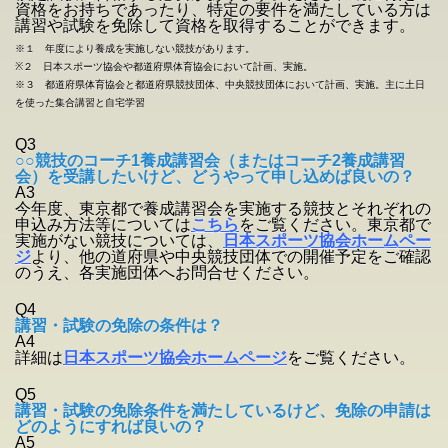
資格をお持ちであったり、特定の要件を満たしている方は
講習や試験を免除して資格を取得することができます。
※１ 年度により養成を実施しない競技があります。
※２ 日本スポーツ協会や都道府県体育協会において計画、実施。
※３ 都道府県体育協会と都道府県競技団体、中央競技団体において計画、実施。主に土日
を使った集合講習と自宅学習
Q3
○○競技のコーチ1養成講習会（またはコーチ2養成講習
会）を受講したいけど、どうやって申し込めば良いの？
A3
今年度、東京都で養成講習会を実施する競技とそれぞれの
申込み方法等については
こちら
をご覧ください。東京都で
実施がない競技については、
日本スポーツ協会ホームペー
ジ
より、他の道府県や中央競技団体での開催予定をご確認
のうえ、各実施団体へお問合せください。
Q4
講習・試験の免除の条件は？
A4
詳細は
日本スポーツ協会ホームページ
をご覧ください。
Q5
講習・試験の免除条件を満たしているけど、免除の申請は
どのようにすれば良いの？
A5