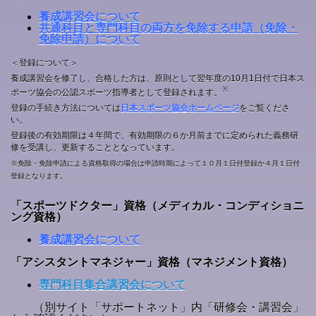
養成講習会について
共通科目と専門科目の両方を免除する申請（免除・
免除申請）について
＜登録について＞
養成講習会を修了し、合格した方は、原則として翌年度の10月1日付で日本ス
※
ポーツ協会の公認スポーツ指導者として登録されます。
登録の手続き方法については
日本スポーツ協会ホームページ
をご覧くださ
い。
登録後の有効期限は４年間で、有効期限の６か月前までに定められた義務研
修を受講し、更新することとなっています。
※免除・免除申請による資格取得の場合は申請時期によって１０月１日付登録か４月１日付
登録となります。
「スポーツドクター」資格（メディカル・コンディショニ
ング資格）
養成講習会について
「アシスタントマネジャー」資格（マネジメント資格）
専門科目集合講習会について
（別サイト「サポートネット」内「研修会・講習会」