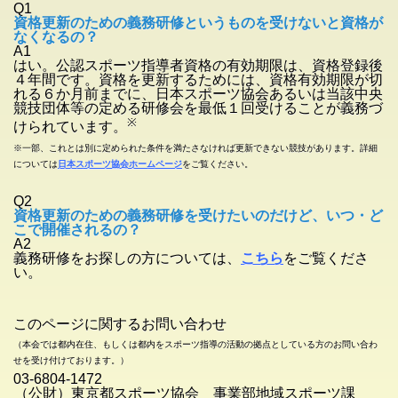
Q1
資格更新のための義務研修というものを受けないと資格が
なくなるの？
A1
はい。公認スポーツ指導者資格の有効期限は、資格登録後
４年間です。資格を更新するためには、資格有効期限が切
れる６か月前までに、日本スポーツ協会あるいは当該中央
競技団体等の定める研修会を最低１回受けることが義務づ
※
けられています。
※一部、これとは別に定められた条件を満たさなければ更新できない競技があります。詳細
については
日本スポーツ協会ホームページ
をご覧ください。
Q2
資格更新のための義務研修を受けたいのだけど、いつ・ど
こで開催されるの？
A2
義務研修をお探しの方については、
こちら
をご覧くださ
い。
このページに関するお問い合わせ
（本会では都内在住、もしくは都内をスポーツ指導の活動の拠点としている方のお問い合わ
せを受け付けております。）
03-6804-1472
（公財）東京都スポーツ協会 事業部地域スポーツ課