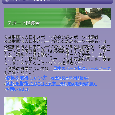
公益財団法人日本スポーツ協会公認スポーツ指導者
公益財団法人日本スポーツ協会公認スポーツ指導者とは
公益財団法人日本スポーツ協会及び加盟団体等が、公認ス
ポーツ指導者制度に基づき資格認定する指導者で、スポー
ツ医・科学の知識を活かし、「スポーツを安全に、正し
く、楽しく」指導し、「スポーツの本質的な楽しさ、素晴
らしさ」を伝えることができる指導者です。
（資格の概要については、
日本スポーツ協会ホームページ
をご覧ください）
資格を取得したい方
（養成講習会開催情報 等）
資格を取得されている方
（義務研修開催情報 等）
お問い合わせ